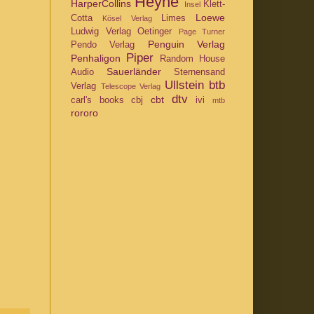
Heyne
HarperCollins
Klett-
Insel
Loewe
Cotta
Limes
Kösel Verlag
Ludwig Verlag
Oetinger
Page Turner
Penguin Verlag
Pendo Verlag
Piper
Penhaligon
Random House
Sauerländer
Audio
Sternensand
Ullstein
btb
Verlag
Telescope Verlag
dtv
cbt
carl's books
cbj
ivi
mtb
rororo