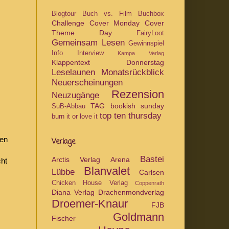
Blogtour
Buch vs. Film
Buchbox
Challenge
Cover Monday
Cover
Theme Day
FairyLoot
Gemeinsam Lesen
Gewinnspiel
Info
Interview
Kampa Verlag
Klappentext Donnerstag
Leselaunen
Monatsrückblick
Neuerscheinungen
Rezension
Neuzugänge
TAG
bookish sunday
SuB-Abbau
top ten thursday
burn it or love it
ben
Verlage
Bastei
Arctis Verlag
Arena
cht
Blanvalet
Lübbe
Carlsen
Chicken House Verlag
Coppenrath
Diana Verlag
Drachenmondverlag
Droemer-Knaur
FJB
Goldmann
Fischer