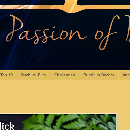
 Top 10
Buch vs. Film
Challenges
Rund um Bücher
Imp
9