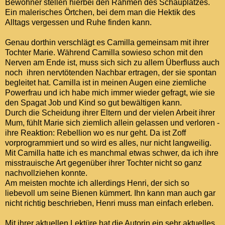
Bewohner stellen hierbei den Rahmen des Schauplatzes.
Ein malerisches Örtchen, bei dem man die Hektik des
Alltags vergessen und Ruhe finden kann.
Genau dorthin verschlägt es Camilla gemeinsam mit ihrer
Tochter Marie. Während Camilla sowieso schon mit den
Nerven am Ende ist, muss sich sich zu allem Überfluss auch
noch ihren nervtötenden Nachbar ertragen, der sie spontan
begleitet hat. Camilla ist in meinen Augen eine ziemliche
Powerfrau und ich habe mich immer wieder gefragt, wie sie
den Spagat Job und Kind so gut bewältigen kann.
Durch die Scheidung ihrer Eltern und der vielen Arbeit ihrer
Mum, fühlt Marie sich ziemlich allein gelassen und verloren -
ihre Reaktion: Rebellion wo es nur geht. Da ist Zoff
vorprogrammiert und so wird es alles, nur nicht langweilig.
Mit Camilla hatte ich es manchmal etwas schwer, da ich ihre
misstrauische Art gegenüber ihrer Tochter nicht so ganz
nachvollziehen konnte.
Am meisten mochte ich allerdings Henri, der sich so
liebevoll um seine Bienen kümmert. Ihn kann man auch gar
nicht richtig beschrieben, Henri muss man einfach erleben.
Mit ihrer aktuellen Lektüre hat die Autorin ein sehr aktuelles